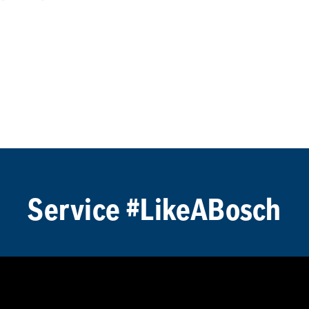
menbrud med en 
ftermiddag. Selvom 
der ingen problemer 
t kompetent og 
nalyse og 
l tilbage + 
len. Det bliver ikke 
iske 
d at være stødt på 
Service #LikeABosch
” for alt.