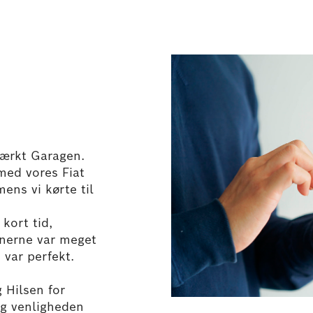
tærkt Garagen.
ed vores Fiat 
ns vi kørte til 
ort tid, 
nerne var meget 
var perfekt.
 Hilsen for 
g venligheden