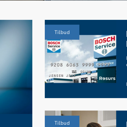
 i form af billeder 
dækslid.
 få fixet. Hentede 
hjemmeadressen og 
Tilbud
ak.
rengjort – Flot 
er der var under den 
budt mig.
d AUTOTEKNIKA for 
nde behandling.
skab, men helt 
g 5 stjerner herfra
Tilbud