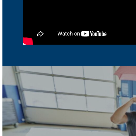
vores autocamper på vej til 
telefonisk konsultation bra
ADAC os ind. Vi fik lov at s
overnatte der. Vi fik endda 
morgenen blev vores bil tj
koblingen blev repareret. V
om eftermiddagen. Hele hol
venlige og hjælpsomme på a
Mange tak for alt og den o
venlige støtte! Vi kan kun a
TAK!
Morten Lyng
2 years ago
Gert Bigum
2 years ago
Fantastisk servi