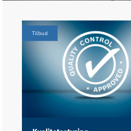
billeddokumentation herfor,
fra apparatet samt ujævnt 
Også dette tog de tid til at
endda mine vinterhjul på 
Tilbud
monterede dem.
Endnu engang, af hjertet t
Modtog bilen støvsuget og 
Alt dette for en fair pris d
pris Ejner Hessel havde til
Tak til hele personalet ve
en sublim og imødekomme
Det var mit første bekendt
sikkert ikke mit sidste
De varmeste anbefalinger o