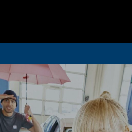
Hirtshals. Efter 
gte det danske 
tå på stedet og 
elektricitet. Om 
ekket, og skaden på 
i kunne køre videre 
det var super 
lle tidspunkter. 
ver gennemsnittet 
nbefale holdet! 
ce, flotte 