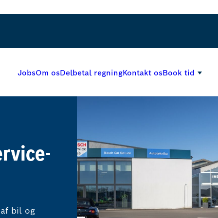
Jobs
Om os
Delbetal regning
Kontakt os
Book tid
ervice-
af bil og