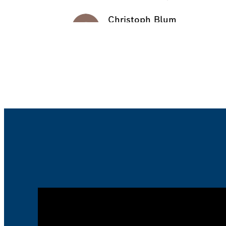
Christoph Blum
a year ago
Havde et sam
Ferrari Mondial T lørdag e
det allerede er lukket, er 
med at komme forbi. Yders
effektiv fejlanalyse. Efter a
prøvekørsel fik vi en “ny” bi
detaljeret beskrivelse af fej
bedre. Vidende og entusiast
medarbejdere. Sikke et hel
denne workshop. “tusind tak
Michal Hartmann Schøn
a year ago
Lasse Hørlyck