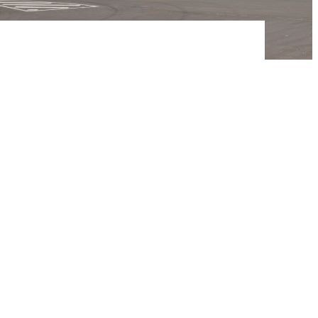
 92 01 01
Book nu