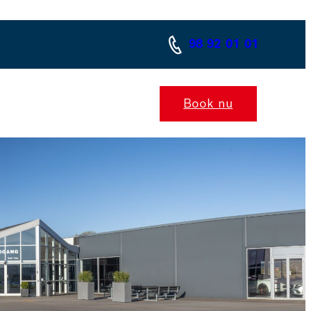
98 92 01 01
Book nu