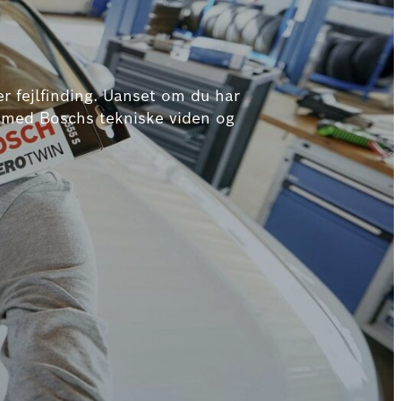
ler fejlfinding. Uanset om du har
ed med Boschs tekniske viden og